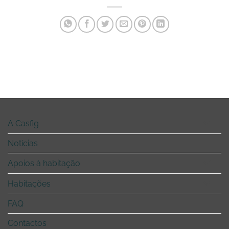
A Casfig
Notícias
Apoios à habitação
Habitações
FAQ
Contactos