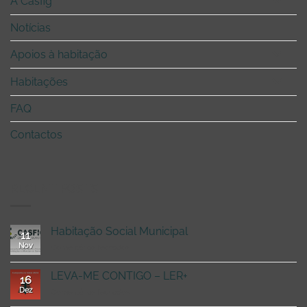
A Casfig
Notícias
Apoios à habitação
Habitações
FAQ
Contactos
RECENT POSTS
Habitação Social Municipal
11
Nov
em
Comentários fechados
Habitação
Social
LEVA-ME CONTIGO – LER+
16
Municipal
Dez
em
Comentários fechados
LEVA-