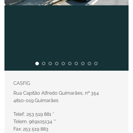
CASFIG
Rua Capitão Alfredo Guimarães, nº 354
4810-019 Guimarães
Telef.: 253 519 881 *
Telem. 969105134 **
Fax: 253 519 883