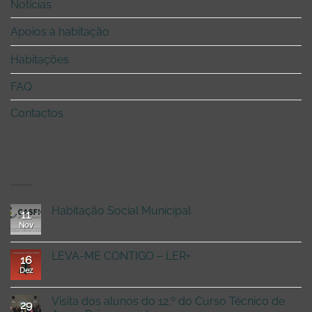
Notícias
Apoios à habitação
Habitações
FAQ
Contactos
RECENT POSTS
Habitação Social Municipal
11
Nov
em
Comentários fechados
Habitação
Social
LEVA-ME CONTIGO – LER+
16
Municipal
Dez
em
Comentários fechados
LEVA-
ME
Visita dos alunos do 12.º do Curso Técnico de
29
CONTIGO