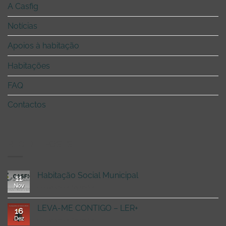
A Casfig
Notícias
Apoios à habitação
Habitações
FAQ
Contactos
RECENT POSTS
Habitação Social Municipal
11
Nov
em
Comentários fechados
Habitação
Social
LEVA-ME CONTIGO – LER+
16
Municipal
Dez
em
Comentários fechados