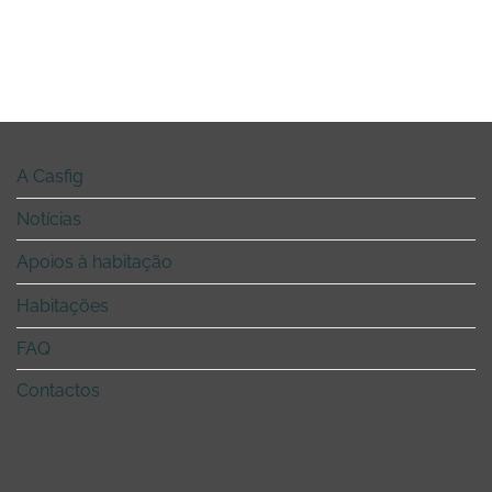
A Casfig
Notícias
Apoios à habitação
Habitações
FAQ
Contactos
RECENT POSTS