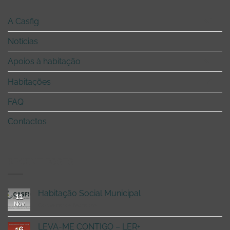
A Casfig
Notícias
Apoios à habitação
Habitações
FAQ
Contactos
RECENT POSTS
Habitação Social Municipal
11
Nov
em
Comentários fechados
Habitação
Social
LEVA-ME CONTIGO – LER+
16