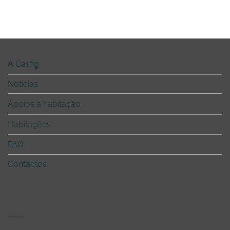
A Casfig
Notícias
Apoios à habitação
Habitações
FAQ
Contactos
RECENT POSTS