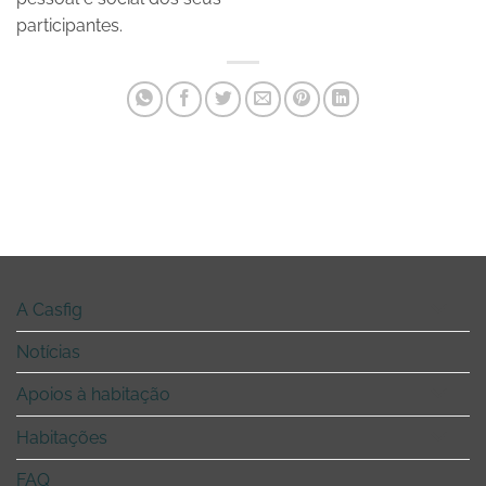
participantes.
A Casfig
Notícias
Apoios à habitação
Habitações
FAQ