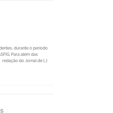
identes, durante o período
ASFIG. Para além das
 à redação do Jornal de […]
es