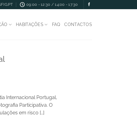
FIG.PT
09:00 - 12:30 / 14:00 - 17:30
ÇÃO
HABITAÇÕES
FAQ
CONTACTOS
al
a Internacional Portugal,
ografia Participativa. O
lações em risco […]