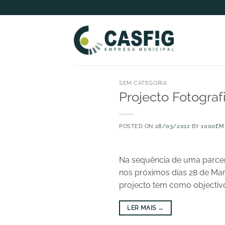
Skip
to
content
SEM CATEGORIA
Projecto Fotografi
POSTED ON
28/03/2012
BY
1000EM
Na sequência de uma parceri
nos próximos dias 28 de Març
projecto tem como objectivo
LER MAIS
→