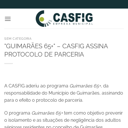
Skip
to
content
SEM CATEGORIA
"GUIMARÃES 65+" – CASFIG ASSINA
PROTOCOLO DE PARCERIA
A CASFIG aderiu ao programa
Guimarães 65+
, da
responsabilidade do Município de Guimarães, assinando
para o efeito o protocolo de parceria.
O programa
Guimarães 65+
tem como objetivo prevenir
o isolamento e as situações de negligência dos adultos
séniores residentes no concelho de Guimarães.