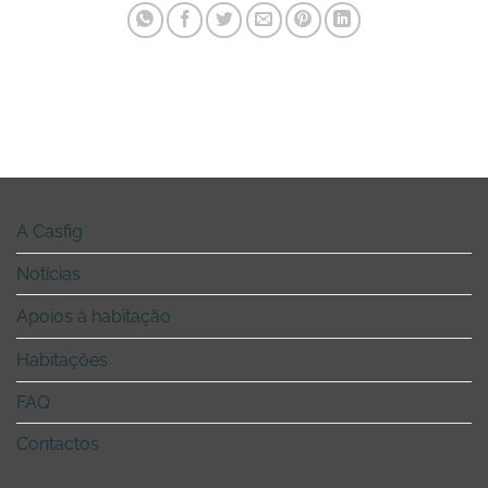
A Casfig
Notícias
Apoios à habitação
Habitações
FAQ
Contactos