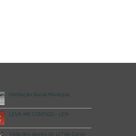
CENT POSTS
Habitação Social Municipal
v
em
Comentários fechados
Habitação
Social
LEVA-ME CONTIGO – LER+
6
Municipal
z
em
Comentários fechados
LEVA-
ME
Visita dos alunos do 12.º do Curso
9