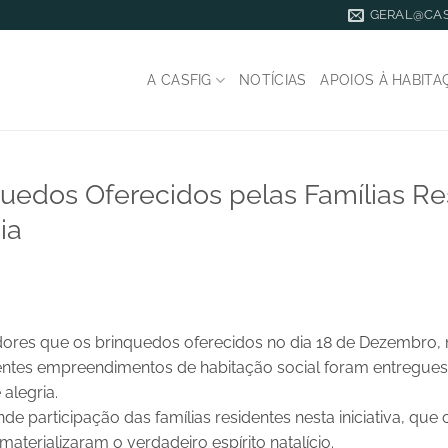
GERAL@CAS
A CASFIG
NOTÍCIAS
APOIOS À HABITA
uedos Oferecidos pelas Famílias Re
ia
res que os brinquedos oferecidos no dia 18 de Dezembro, n
erentes empreendimentos de habitação social foram entregues 
alegria.
 participação das famílias residentes nesta iniciativa, que
aterializaram o verdadeiro espírito natalício.