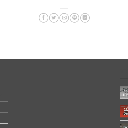
RE
11
No
1
De
2