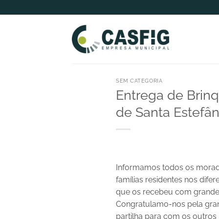
Skip
to
content
SEM CATEGORIA
Entrega de Brinq
de Santa Estefân
Informamos todos os morado
famílias residentes nos dif
que os recebeu com grande 
Congratulamo-nos pela grande
partilha para com os outros m