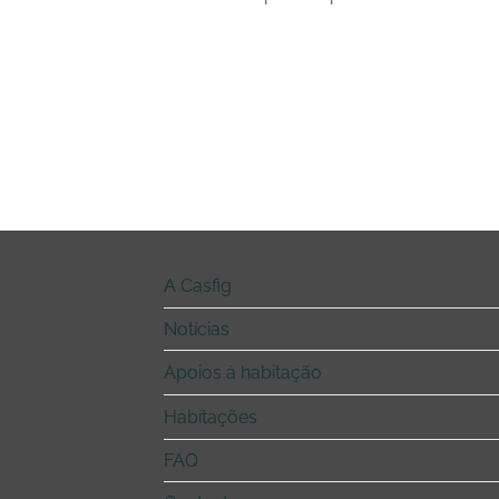
A Casfig
Notícias
Apoios à habitação
Habitações
FAQ