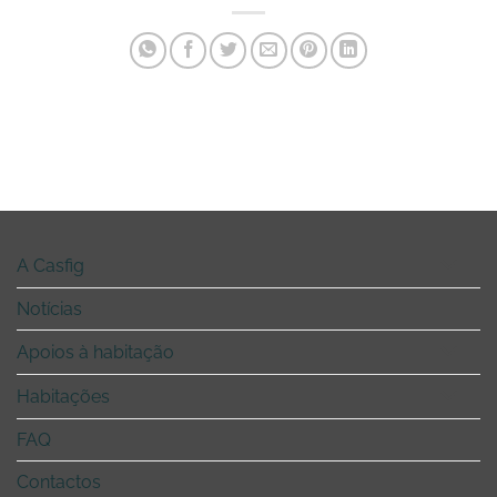
A Casfig
Notícias
Apoios à habitação
Habitações
FAQ
Contactos