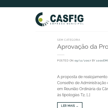
Skip
to
content
SEM CATEGORIA
Aprovação da Pro
POSTED ON
09/11/2007
BY
1000EM
A proposta de realojamento
Conselho de Administração 
em Reunião Ordinária da Câ
às tipologias T2, […]
LER MAIS
→