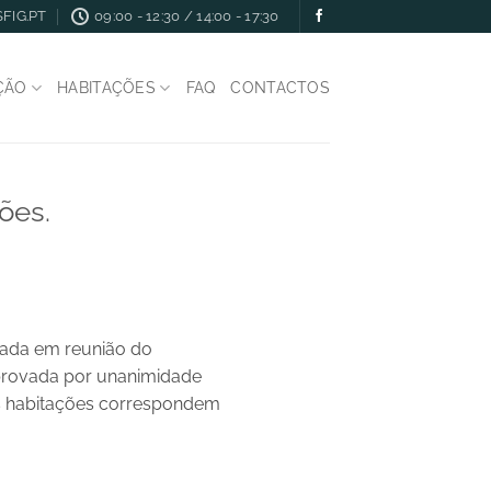
FIG.PT
09:00 - 12:30 / 14:00 - 17:30
ÇÃO
HABITAÇÕES
FAQ
CONTACTOS
ões.
vada em reunião do
aprovada por unanimidade
s habitações correspondem