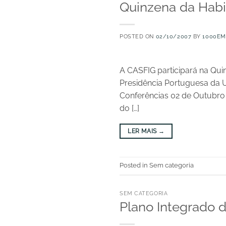
Quinzena da Hab
POSTED ON
02/10/2007
BY
1000EM
A CASFIG participará na Qui
Presidência Portuguesa da U
Conferências 02 de Outubro à
do […]
LER MAIS
→
Posted in Sem categoria
SEM CATEGORIA
Plano Integrado 