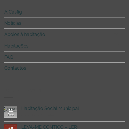
A Casfig
Notícias
Apoios à habitação
Habitações
FAQ
Contactos
RECENT POSTS
Habitação Social Municipal
11
Nov
em
Comentários fechados
Habitação
Social
LEVA-ME CONTIGO – LER+
16