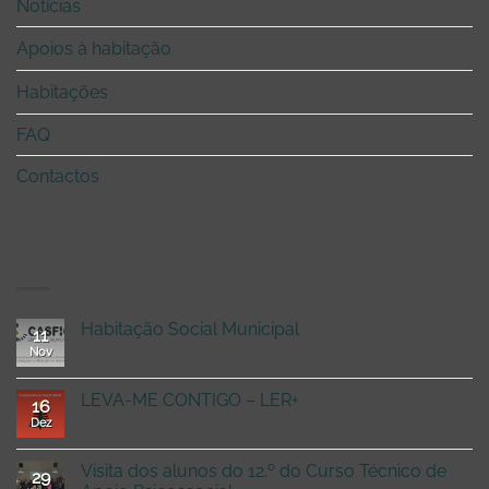
Notícias
Apoios à habitação
Habitações
FAQ
Contactos
RECENT POSTS
Habitação Social Municipal
11
Nov
em
Comentários fechados
Habitação
Social
LEVA-ME CONTIGO – LER+
16
Municipal
Dez
em
Comentários fechados
LEVA-
ME
Visita dos alunos do 12.º do Curso Técnico de
29
CONTIGO